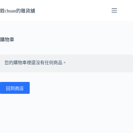
跳
至
銓chuan的雜貨舖
主
要
內
容
購物車
您的購物車裡還沒有任何商品。
回到商店