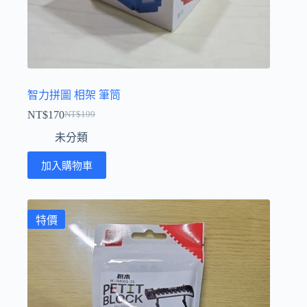
智力拼圖 相架 筆筒
NT$
170
NT$
199
原
目
未分類
始
前
價
價
加入購物車
格：
格：
NT$199。
NT$170。
特價