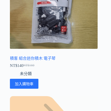
積客 組合迷你積木 電子琴
NT$
140
NT$
160
原
目
未分類
始
前
價
價
加入購物車
格：
格：
NT$160。
NT$140。