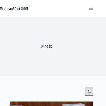
跳
至
銓chuan的雜貨舖
主
要
內
容
未分類