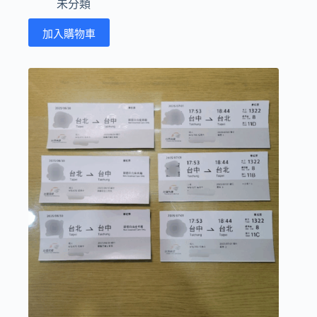
未分類
始
前
價
價
加入購物車
格：
格：
NT$480。
NT$440。