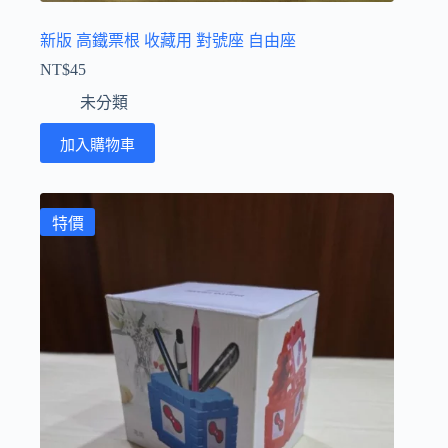
新版 高鐵票根 收藏用 對號座 自由座
NT$
45
未分類
加入購物車
特價