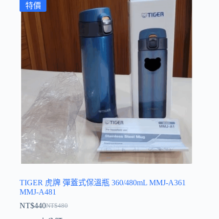
特價
TIGER 虎牌 彈蓋式保溫瓶 360/480mL MMJ-A361
MMJ-A481
NT$
440
NT$
480
原
目