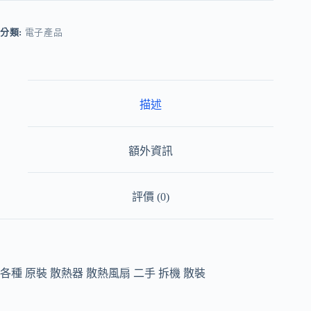
散
熱
分類:
電子產品
器
散
熱
風
扇
描述
二
手
拆
額外資訊
機
散
裝
評價 (0)
數
量
各種 原裝 散熱器 散熱風扇 二手 拆機 散裝