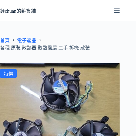
跳
至
銓chuan的雜貨舖
主
要
內
容
首頁
電子產品
各種 原裝 散熱器 散熱風扇 二手 拆機 散裝
特價