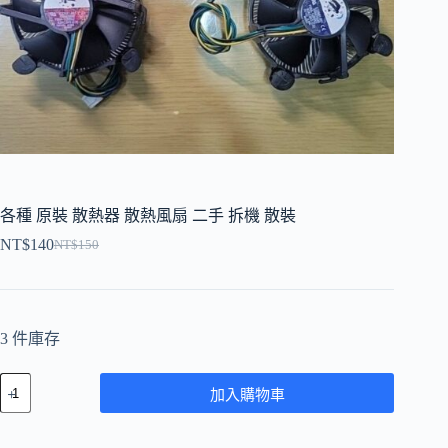
各種 原裝 散熱器 散熱風扇 二手 拆機 散裝
NT$
140
NT$
150
原
目
始
前
價
價
格：
格：
3 件庫存
NT$150。
NT$140。
各
加入購物車
種
原
裝