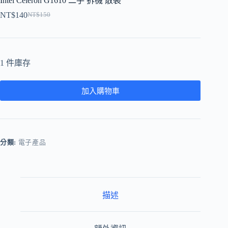
Intel Celeron G1610 二手 拆機 散裝
NT$
140
NT$
150
原
目
始
前
價
價
格：
格：
1 件庫存
NT$150。
NT$140。
加入購物車
分類:
電子產品
描述