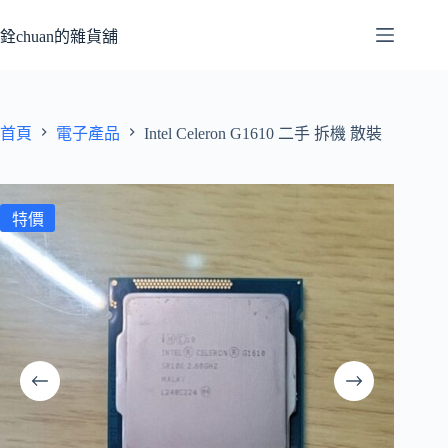
跳
至
銓chuan的雜貨舖
主
要
內
容
首頁
電子產品
Intel Celeron G1610 二手 拆機 散裝
特價