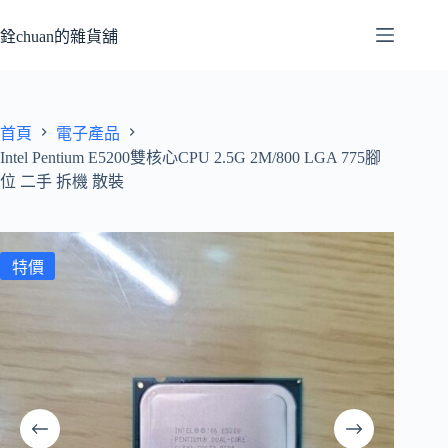
跳
至
銓chuan的雜貨舖
主
要
內
容
首頁
電子產品
Intel Pentium E5200雙核心CPU 2.5G 2M/800 LGA 775腳
位 二手 拆機 散裝
特價