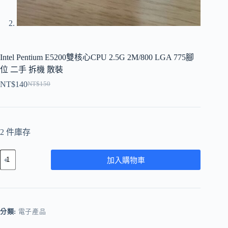
Intel Pentium E5200雙核心CPU 2.5G 2M/800 LGA 775腳
位 二手 拆機 散裝
NT$
140
NT$
150
原
目
始
前
價
價
格：
格：
2 件庫存
NT$150。
NT$140。
Intel
加入購物車
Pentium
E5200
雙
核
心
CPU
分類:
電子產品
2.5G