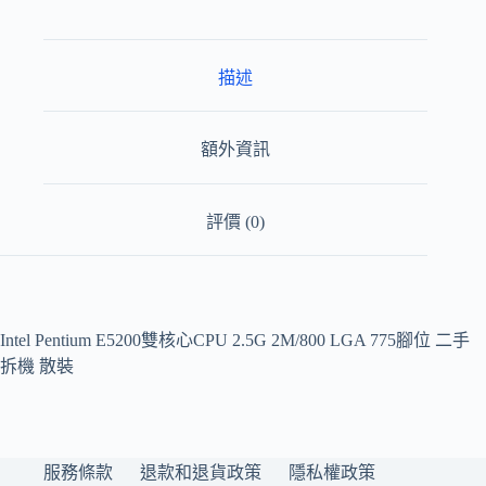
2M/800
LGA
775
腳
描述
位
二
手
額外資訊
拆
機
散
裝
評價 (0)
數
量
Intel Pentium E5200雙核心CPU 2.5G 2M/800 LGA 775腳位 二手
拆機 散裝
服務條款
退款和退貨政策
隱私權政策