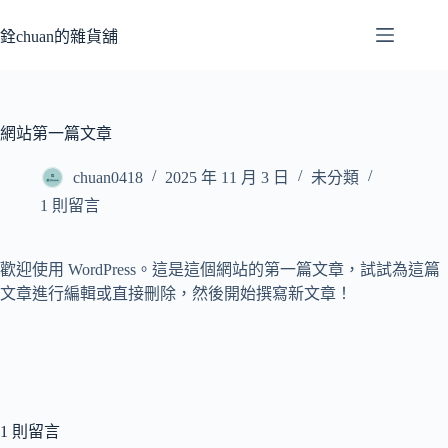
跳
至
銓chuan的雜貨舖
主
要
內
容
網站第一篇文章
chuan0418
2025 年 11 月 3 日
未分類
1 則留言
歡迎使用 WordPress。這是這個網站的第一篇文章，試試為這篇
文章進行編輯或直接刪除，然後開始撰寫新文章！
1 則留言