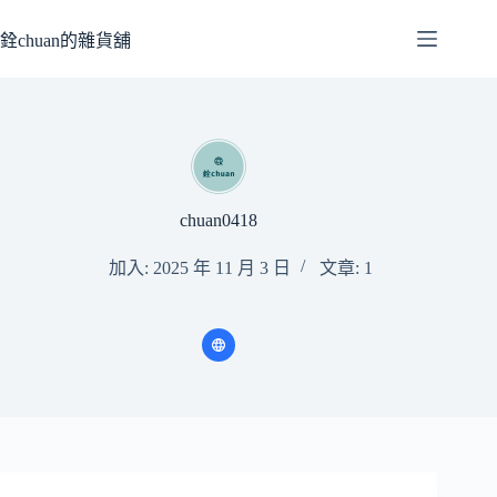
跳
至
銓chuan的雜貨舖
主
要
內
容
chuan0418
加入: 2025 年 11 月 3 日
文章: 1